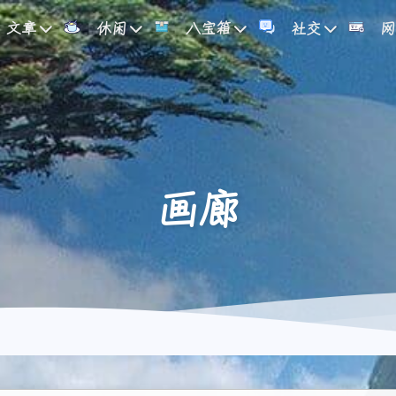
文章
休闲
八宝箱
社交
网
画廊