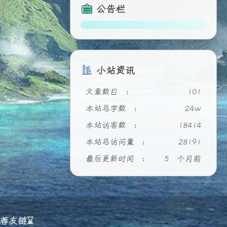
公告栏
小站资讯
文章数目 :
101
本站总字数 :
24w
本站访客数 :
18414
本站总访问量 :
28191
最后更新时间 :
5 个月前
荐友链⌛