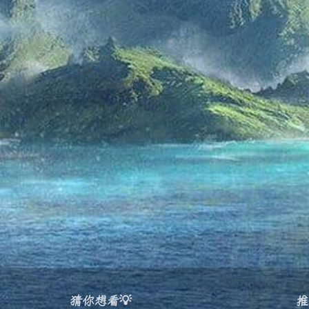
猜你想看💡
推