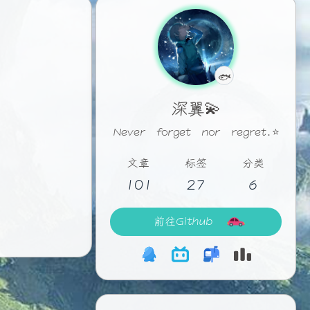
🐟
认真摸鱼中
深翼💫
Never forget nor regret.⭐
文章
标签
分类
101
27
6
前往Github