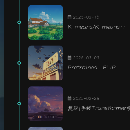
2025-03-15
K-means/K-means++
2025-03-03
Pretrained BLIP
2025-02-28
复现|手搓Transformer