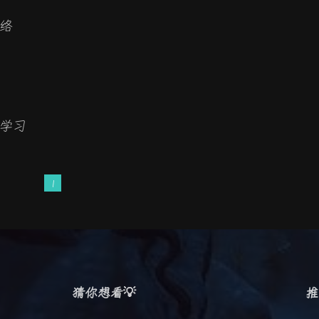
网络
度学习
1
猜你想看💡
推