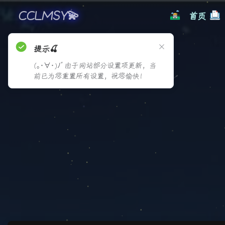
CCLMSY💫
首页
提示🍒
(｡･∀･)ﾉﾞ由于网站部分设置项更新，当
前已为您重置所有设置，祝您愉快！