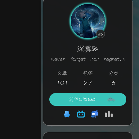
🐟
认真摸鱼中
深翼💫
Never forget nor regret.⭐
文章
标签
分类
101
27
6
前往Github