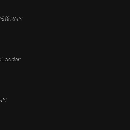
网络RNN
aLoader
NN